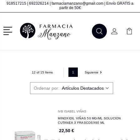
918517215
|
692326214
|
farmaciamanzano@gmail.com
| Envío GRATIS a
partir de 50€
Menú
Buscar
Mi Cuenta
Mi Ca
Buscar
1
Siguiente
12 of 15 Items
Ordenar por:
IVB ISABEL VIÑAS
MINOXIDIL VIÑAS 50 MG/ML SOLUCION
CUTANEA 3 FRASCOSX60 ML
22,50 €