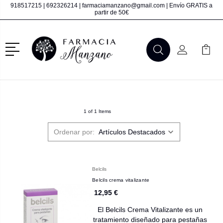
918517215
|
692326214
|
farmaciamanzano@gmail.com
| Envío GRATIS a
partir de 50€
Menú
Buscar
Mi Cuenta
Mi Ca
Buscar
1 of 1 Items
Ordenar por:
Belcils
Belcils crema vitalizante
12,95 €
El Belcils Crema Vitalizante es un
tratamiento diseñado para pestañas