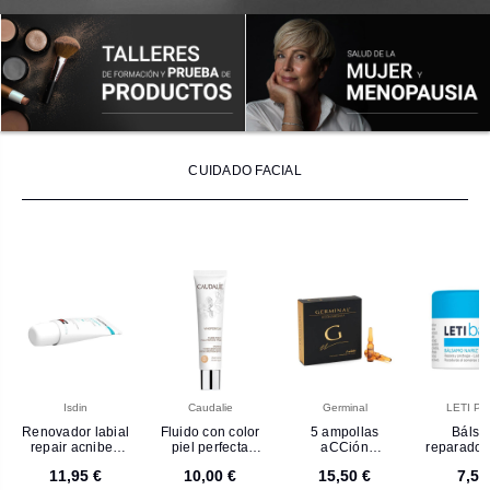
CUIDADO FACIAL
Isdin
Caudalie
Germinal
LETI Ph
Renovador labial
Fluido con color
5 ampollas
Báls
repair acniben
piel perfecta
aCCión
reparador 
isdin
vinoperfect light
inmediata
labios le
11,95 €
10,00 €
15,50 €
7,50
FPS 20 caudalie
germinal