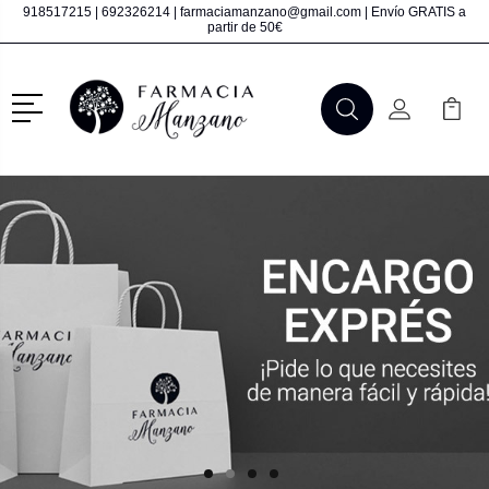
918517215
|
692326214
|
farmaciamanzano@gmail.com
| Envío GRATIS a
partir de 50€
Menú
Buscar
Mi Cuenta
Mi Ca
Buscar