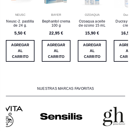
NEUSC
BAYER
OZOAQUA
Ducr
Neusc-2. pastilla
Bephantol crema
Ozoaqua aceite
Ducray d
de 24 g.
100 g
de ozono 15 mL
cre
proteC
5,50 €
22,95 €
15,90 €
16,5
cutánea 
AGREGAR
AGREGAR
AGREGAR
AGRE
AL
AL
AL
AL
CARRITO
CARRITO
CARRITO
CARR
NUESTRAS MARCAS FAVORITAS