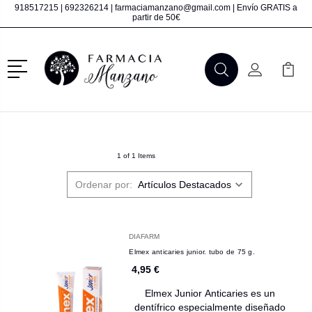
918517215
|
692326214
|
farmaciamanzano@gmail.com
| Envío GRATIS a
partir de 50€
Menú
Buscar
Mi Cuenta
Mi Ca
Buscar
1 of 1 Items
Ordenar por:
DIAFARM
Elmex anticaries junior. tubo de 75 g.
4,95 €
Elmex Junior Anticaries es un
dentífrico especialmente diseñado