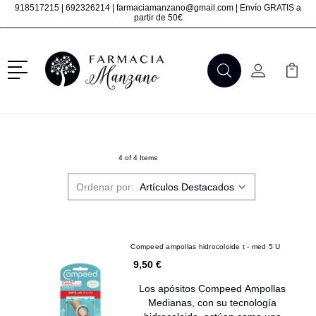
918517215
|
692326214
|
farmaciamanzano@gmail.com
| Envío GRATIS a
partir de 50€
Menú
Buscar
Mi Cuenta
Mi Ca
Buscar
4 of 4 Items
Ordenar por:
Compeed ampollas hidrocoloide t - med 5 U
9,50 €
Los apósitos Compeed Ampollas
Medianas, con su tecnología