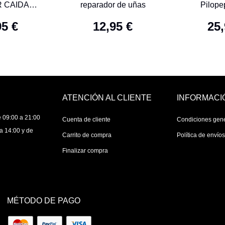
R CAIDA
reparador de uñas
Pilope
MUJER 60
95 €
12,95 €
25,
IMIDOS
ATENCIÓN AL CLIENTE
INFORMACI
 09:00 a 21:00
Cuenta de cliente
Condiciones gen
a 14:00 y de
Carrito de compra
Política de envío
Finalizar compra
MÉTODO DE PAGO