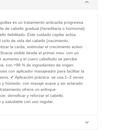
pollas es un tratamiento anticaída progresiva
da de cabello gradual (hereditaria o hormonal)
ello debilitado. Este cuidado capilar actúa
 ciclo de vida del cabello (nacimiento,
izar la caída, estimular el crecimiento activo
 Eficacia visible desde el primer mes: con un
ar aumenta y el cuero cabelludo se percibe
cia: con ≈98 % de ingredientes de origen
osis con aplicador masajeador para facilitar la
rasos. ✔ Aplicación práctica: se usa 1–2 veces
o y húmedo, con masaje suave y sin aclarado
 tratamiento ofrece un enfoque
r, densificar y reforzar el cabello,
 y saludable con uso regular.