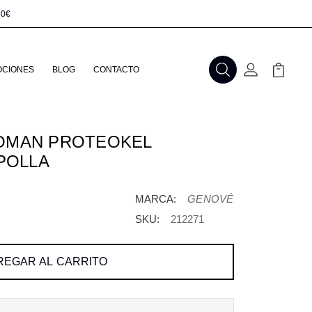
50€
CIONES
BLOG
CONTACTO
Buscar
Mi Cuenta
Mi Carr
OMAN PROTEOKEL
POLLA
MARCA:
GENOVÉ
SKU:
212271