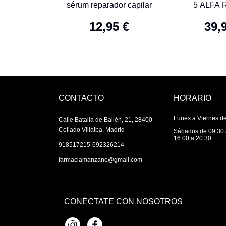
sérum reparador capilar
5 ALFA 
CAPILAR 
12,95 €
39,
COMPR
CONTACTO
HORARIO
Lunes a Viernes de
Calle Batalla de Bailén, 21, 28400
Collado Villalba, Madrid
Sábados de 09:30 
16:00 a 20:30
|
918517215
692326214
farmaciamanzano@gmail.com
CONÉCTATE CON NOSOTROS