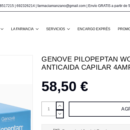
8517215
|
692326214
|
farmaciamanzano@gmail.com
| Envío GRATIS a partir de 
Buscar
LA FARMACIA
SERVICIOS
ENCARGO EXPRÉS
PROMO
GENOVE PILOPEPTAN W
ANTICAIDA CAPILAR 4AM
58,50 €
AUMENTAR
CANTIDAD:
DISMINUIR
CANTIDAD: