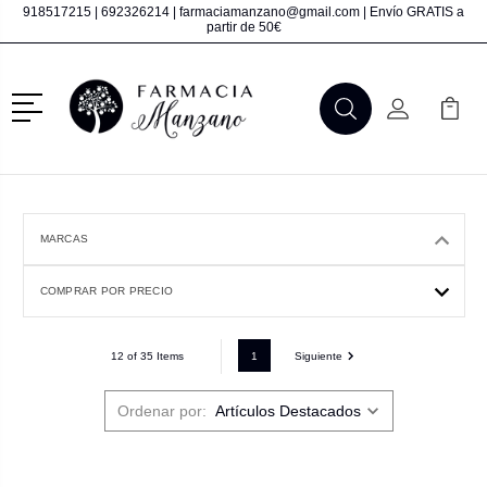
918517215
|
692326214
|
farmaciamanzano@gmail.com
| Envío GRATIS a
partir de 50€
Menú
Buscar
Mi Cuenta
Mi Ca
Buscar
MARCAS
COMPRAR POR PRECIO
1
Siguiente
12 of 35 Items
Ordenar por: