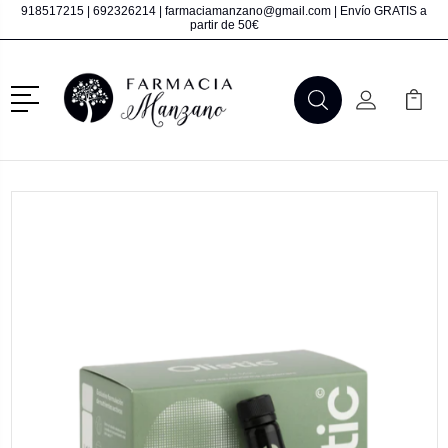
918517215
|
692326214
|
farmaciamanzano@gmail.com
| Envío GRATIS a
partir de 50€
Menú
Buscar
Mi Cuenta
Mi Ca
Buscar