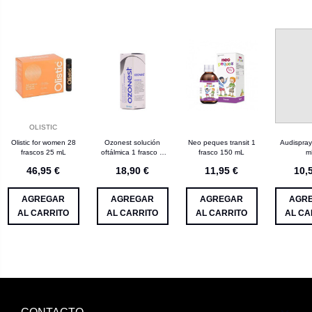
OLISTIC
Olistic for women 28
Ozonest solución
Neo peques transit 1
Audispray
frascos 25 mL
oftálmica 1 frasco 8
frasco 150 mL
m
mL
46,95 €
18,90 €
11,95 €
10,
AGREGAR
AGREGAR
AGREGAR
AGR
AL CARRITO
AL CARRITO
AL CARRITO
AL CA