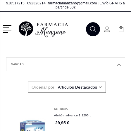
918517215
|
692326214
|
farmaciamanzano@gmail.com
| Envío GRATIS a
partir de 50€
Menú
Buscar
Mi Cuenta
Mi Ca
Buscar
MARCAS
Ordenar por:
NUTRICIA
Almirón advance 1 1200 g
29,95 €