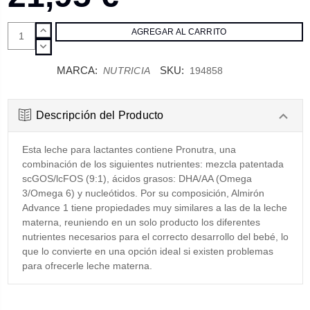
AUMENTAR
CANTIDAD:
DISMINUIR
CANTIDAD:
MARCA:
SKU:
NUTRICIA
194858
Descripción del Producto
Esta leche para lactantes contiene Pronutra, una
combinación de los siguientes nutrientes: mezcla patentada
scGOS/lcFOS (9:1), ácidos grasos: DHA/AA (Omega
3/Omega 6) y nucleótidos. Por su composición, Almirón
Advance 1 tiene propiedades muy similares a las de la leche
materna, reuniendo en un solo producto los diferentes
nutrientes necesarios para el correcto desarrollo del bebé, lo
que lo convierte en una opción ideal si existen problemas
para ofrecerle leche materna.