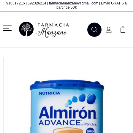
918517215
|
692326214
|
farmaciamanzano@gmail.com
| Envío GRATIS a
partir de 50€
Menú
Buscar
Mi Cuenta
Mi Ca
Buscar