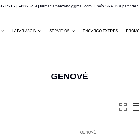
8517215
|
692326214
|
farmaciamanzano@gmail.com
| Envío GRATIS a partir de 
Buscar
LA FARMACIA
SERVICIOS
ENCARGO EXPRÉS
PROMO
GENOVÉ
GENOVÉ