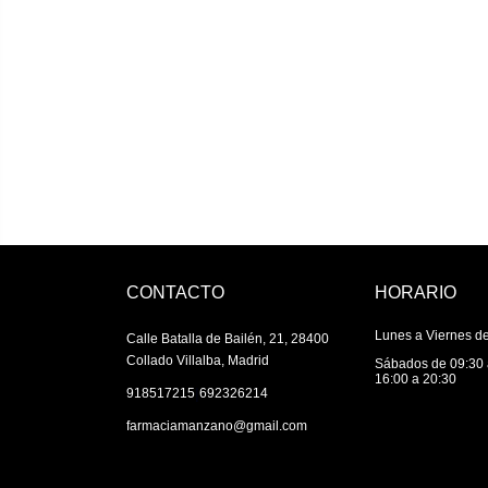
CONTACTO
HORARIO
Lunes a Viernes de
Calle Batalla de Bailén, 21, 28400
Collado Villalba, Madrid
Sábados de 09:30 
16:00 a 20:30
|
918517215
692326214
farmaciamanzano@gmail.com