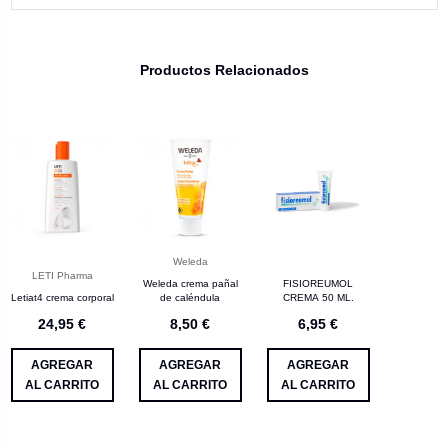
Productos Relacionados
Weleda
LETI Pharma
Weleda crema pañal
FISIOREUMOL
Letiat4 crema corporal
de caléndula
CREMA 50 ML.
24,95 €
8,50 €
6,95 €
AGREGAR
AGREGAR
AGREGAR
AL CARRITO
AL CARRITO
AL CARRITO