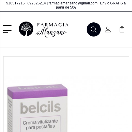
918517215
|
692326214
|
farmaciamanzano@gmail.com
| Envío GRATIS a
partir de 50€
Menú
Buscar
Mi Cuenta
Mi Ca
Buscar