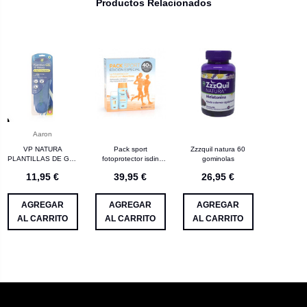
Productos Relacionados
Aaron
VP NATURA
Pack sport
Zzzquil natura 60
PLANTILLAS DE GEL
fotoprotector isdin
gominolas
HOMBRE USO
fusión SPF50+ gel
11,95 €
39,95 €
26,95 €
DIARIO 41-46 2 UNID
AGREGAR
AGREGAR
AGREGAR
AL CARRITO
AL CARRITO
AL CARRITO