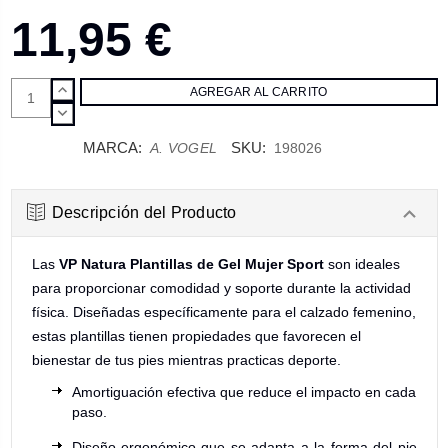
11,95 €
AUMENTAR
CANTIDAD:
DISMINUIR
CANTIDAD:
MARCA:
SKU:
A. VOGEL
198026
Descripción del Producto
Las
VP Natura Plantillas de Gel Mujer Sport
son ideales
para proporcionar comodidad y soporte durante la actividad
física. Diseñadas específicamente para el calzado femenino,
estas plantillas tienen propiedades que favorecen el
bienestar de tus pies mientras practicas deporte.
Amortiguación efectiva que reduce el impacto en cada
paso.
Diseño ergonómico que se adapta a la forma del pie