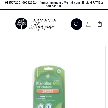
918517215
|
692326214
|
farmaciamanzano@gmail.com
| Envío GRATIS a
partir de 50€
Menú
Buscar
Mi Cuenta
Mi Ca
Buscar