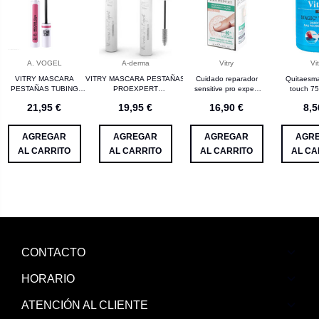
A. VOGEL
A-derma
Vitry
Vit
VITRY MASCARA
VITRY MASCARA PESTAÑAS
Cuidado reparador
Quitaesma
PESTAÑAS TUBING
PROEXPERT
sensitive pro expert
touch 75
LONGITUD&DEFINICION
TRATAMIENTO&MAQUILLAJE
10 mL vitry
21,95 €
19,95 €
16,90 €
8,5
NEGRO 10ML
12ML
AGREGAR
AGREGAR
AGREGAR
AGR
AL CARRITO
AL CARRITO
AL CARRITO
AL CA
CONTACTO
HORARIO
ATENCIÓN AL CLIENTE