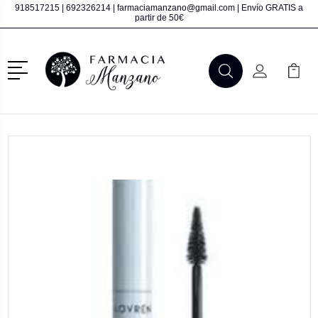
918517215
|
692326214
|
farmaciamanzano@gmail.com
| Envío GRATIS a
partir de 50€
Menú
Buscar
Mi Cuenta
Mi Ca
Buscar