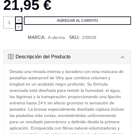
21,95 €
AUMENTAR
CANTIDAD:
DISMINUIR
CANTIDAD:
MARCA:
SKU:
A-derma
230028
Descripción del Producto
Desata una mirada intensa y duradera con esta máscara de
pestañas waterproof de Vitry que combina volumen y
longitud en un acabado negro profundo. Su fórmula
avanzada está diseñada para resistir la humedad, el agua,
las lágrimas y la transpiración, proporcionando una fijación
extrema hasta 24 h sin efecto grumoso ni sensación de
pesadez. La brosse especialmente diseñada captura incluso
las pestañas más cortas, envolviéndolas uniformemente
para un resultado panorámico y definido desde la primera
aplicación. Enriquecida con fibras natural‑volumizadoras y