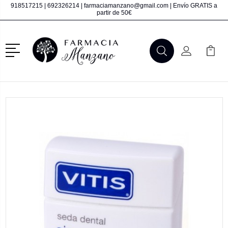
918517215
|
692326214
|
farmaciamanzano@gmail.com
| Envío GRATIS a
partir de 50€
Menú
Buscar
Mi Cuenta
Mi Ca
Buscar