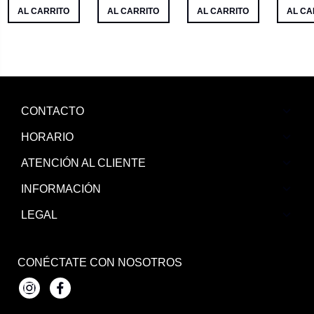
AL CARRITO
AL CARRITO
AL CARRITO
AL CA
CONTACTO
HORARIO
ATENCIÓN AL CLIENTE
INFORMACIÓN
LEGAL
CONÉCTATE CON NOSOTROS
Instagram
Facebook