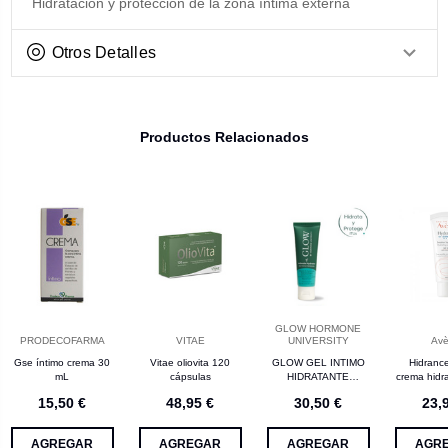
Hidratación y protección de la zona íntima externa
Otros Detalles
Productos Relacionados
GLOW HORMONE
PRODECOFARMA
VITAE
UNIVERSITY
Av
Gse íntimo crema 30
Vitae oliovita 120
GLOW GEL INTIMO
Hidrance
mL
cápsulas
HIDRATANTE
crema hidr
VITAMINA E 50 ML
3
15,50 €
48,95 €
30,50 €
23,
AGREGAR
AGREGAR
AGREGAR
AGR