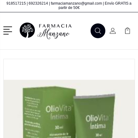
918517215
|
692326214
|
farmaciamanzano@gmail.com
| Envío GRATIS a
partir de 50€
Menú
Buscar
Mi Cuenta
Mi Ca
Buscar