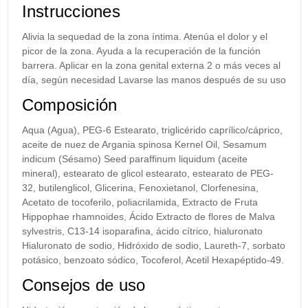
Instrucciones
Alivia la sequedad de la zona íntima. Atenúa el dolor y el
picor de la zona. Ayuda a la recuperación de la función
barrera. Aplicar en la zona genital externa 2 o más veces al
día, según necesidad Lavarse las manos después de su uso
Composición
Aqua (Agua), PEG-6 Estearato, triglicérido caprílico/cáprico,
aceite de nuez de Argania spinosa Kernel Oil, Sesamum
indicum (Sésamo) Seed paraffinum liquidum (aceite
mineral), estearato de glicol estearato, estearato de PEG-
32, butilenglicol, Glicerina, Fenoxietanol, Clorfenesina,
Acetato de tocoferilo, poliacrilamida, Extracto de Fruta
Hippophae rhamnoides, Ácido Extracto de flores de Malva
sylvestris, C13-14 isoparafina, ácido cítrico, hialuronato
Hialuronato de sodio, Hidróxido de sodio, Laureth-7, sorbato
potásico, benzoato sódico, Tocoferol, Acetil Hexapéptido-49.
Consejos de uso