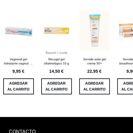
Bausch + Lomb
Vaginesil gel
Recugel gel
Sensilis solar gel
Sensila
hidratante vaginal 30
oftalmológico 10 g
crema 50+
bioadhes
g
9,95 €
14,50 €
22,95 €
9,9
AGREGAR
AGREGAR
AGREGAR
AGR
AL CARRITO
AL CARRITO
AL CARRITO
AL CA
CONTACTO