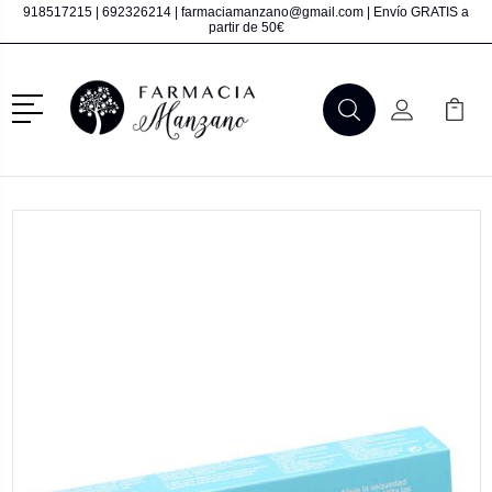
918517215
|
692326214
|
farmaciamanzano@gmail.com
| Envío GRATIS a
partir de 50€
Menú
Buscar
Mi Cuenta
Mi Ca
Buscar