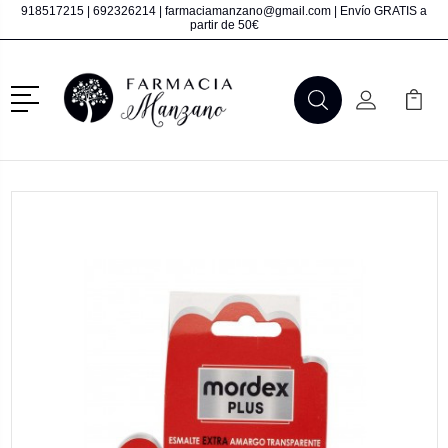
918517215
|
692326214
|
farmaciamanzano@gmail.com
| Envío GRATIS a
partir de 50€
Menú
Buscar
Mi Cuenta
Mi Ca
Buscar