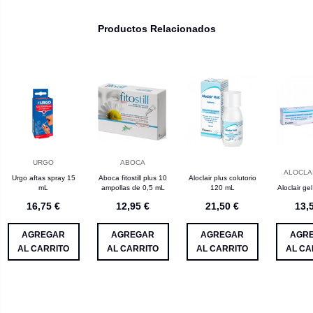
Productos Relacionados
URGO
ABOCA
ALOCLA
Urgo aftas spray 15
Aboca fitostill plus 10
Aloclair plus colutorio
mL
ampollas de 0,5 mL
120 mL
Aloclair ge
16,75 €
12,95 €
21,50 €
13,
AGREGAR
AGREGAR
AGREGAR
AGR
AL CARRITO
AL CARRITO
AL CARRITO
AL CA