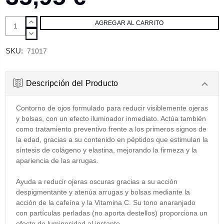
AUMENTAR
CANTIDAD:
DISMINUIR
CANTIDAD:
SKU:
71017
Descripción del Producto
Contorno de ojos formulado para reducir visiblemente ojeras
y bolsas, con un efecto iluminador inmediato. Actúa también
como tratamiento preventivo frente a los primeros signos de
la edad, gracias a su contenido en péptidos que estimulan la
síntesis de colágeno y elastina, mejorando la firmeza y la
apariencia de las arrugas.
Ayuda a reducir ojeras oscuras gracias a su acción
despigmentante y atenúa arrugas y bolsas mediante la
acción de la cafeína y la Vitamina C. Su tono anaranjado
con partículas perladas (no aporta destellos) proporciona un
efecto de luminosidad al instante.