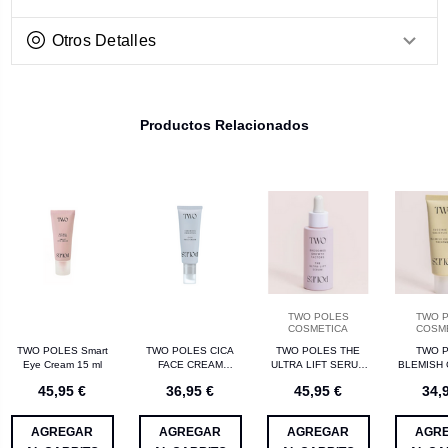
Otros Detalles
Productos Relacionados
TWO POLES
TWO 
COSMETICA
COSM
TWO POLES Smart
TWO POLES CICA
TWO POLES THE
TWO 
Eye Cream 15 ml
FACE CREAM
ULTRA LIFT SERUM
BLEMISH
CERAMIDES
EXOSOMES Y
TREATM
45,95 €
36,95 €
45,95 €
34,
HIDRATANTE 50ML
COLAGENO 30ML
ACIDO SU
ACIDO SA
40
AGREGAR
AGREGAR
AGREGAR
AGR