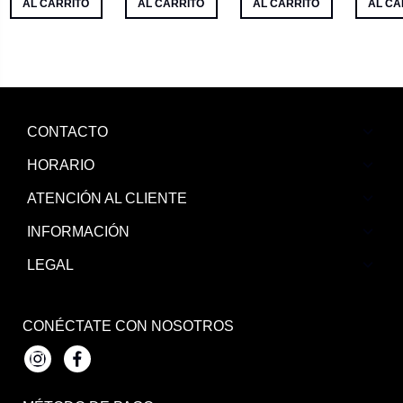
AL CARRITO
AL CARRITO
AL CARRITO
AL CA
CONTACTO
HORARIO
ATENCIÓN AL CLIENTE
INFORMACIÓN
LEGAL
CONÉCTATE CON NOSOTROS
Instagram
Facebook