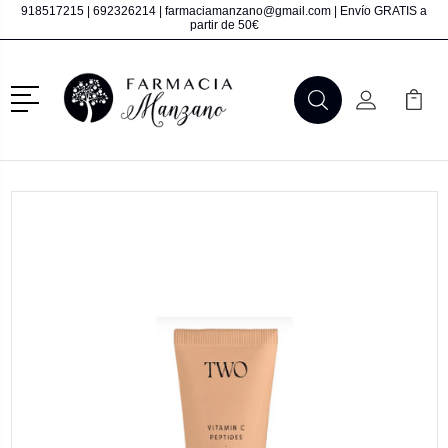
918517215
|
692326214
|
farmaciamanzano@gmail.com
| Envío GRATIS a
partir de 50€
Menú
Buscar
Mi Cuenta
Mi Ca
Buscar