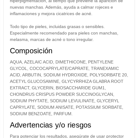
hiperpigmentación, al tiempo que previene la aparición de
nuevas manchas. Además, ayuda a calmar rojeces e
inflamaciones y mejora cicatrices de acné.
Todo tipo de pieles, incluidas grasas o sensibles.
Especialmente recomendado para pieles con manchas,
melasma, marcas de acné o tono irregular.
Composición
AQUA, AZELAIC ACID, DIMETHICONE, PENTYLENE
GLYCOL, COCOCAPRYLATE/CAPRATE, TRANEXAMIC
ACID, ARBUTIN, SODIUM HYDROXIDE, POLYSORBATE 20,
ACETYL GLUCOSAMINE, GLYCYRRHIZA GLABRA ROOT
EXTRACT, GLYCERIN, BIOSACCHARIDE GUM1,
CHONDRUS CRISPUS POWDER SUCCINOGLYCAN,
SODIUM PHYTATE, SODIUM LEVULINATE, GLYCERYL
CAPRYLATE, SODIUM ANISATE, POTASSIUM SORBATE,
SODIUM BENZOATE, PARFUM.
Advertencias y/o riesgos
Para potenciar los resultados, asegúrate de usar protector