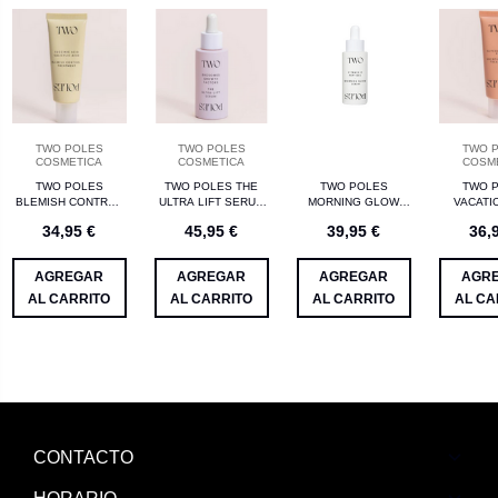
TWO POLES
TWO POLES
TWO 
COSMETICA
COSMETICA
COSM
TWO POLES
TWO POLES THE
TWO POLES
TWO 
BLEMISH CONTROL
ULTRA LIFT SERUM
MORNING GLOW
VACATI
TREATMENT CON
EXOSOMES Y
SERUM VITAMINA C
TREA
34,95 €
45,95 €
39,95 €
36,
ACIDO SUCCINICO Y
COLAGENO 30ML
Y PEPTIDOS 30ML
GLYCOLI
ACIDO SALICILICO
P
40 ML
AGREGAR
AGREGAR
AGREGAR
AGR
AL CARRITO
AL CARRITO
AL CARRITO
AL CA
CONTACTO