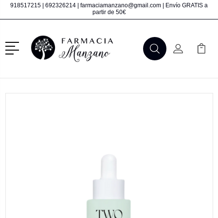
918517215
|
692326214
|
farmaciamanzano@gmail.com
| Envío GRATIS a
partir de 50€
Menú
Buscar
Mi Cuenta
Mi Ca
Buscar