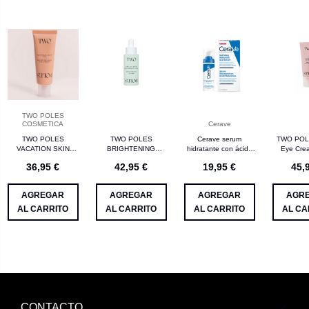
TWO POLES
COSMETICA
Cerave
TWO POLES
TWO POLES
Cerave serum
TWO POL
VACATION SKIN
BRIGHTENING
hidratante con ácido
Eye Cre
TREATMENT
SERUM ACIDO
hialurónico 30 mL
36,95 €
42,95 €
19,95 €
45,
GLYCOLIC ACID Y
AZELAICO Y ACIDO
PHA 40 ML
TRANEXAMICO 30ML
AGREGAR
AGREGAR
AGREGAR
AGR
AL CARRITO
AL CARRITO
AL CARRITO
AL CA
CONTACTO