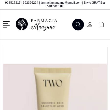
918517215
|
692326214
|
farmaciamanzano@gmail.com
| Envío GRATIS a
partir de 50€
Menú
Buscar
Mi Cuenta
Mi Ca
Buscar