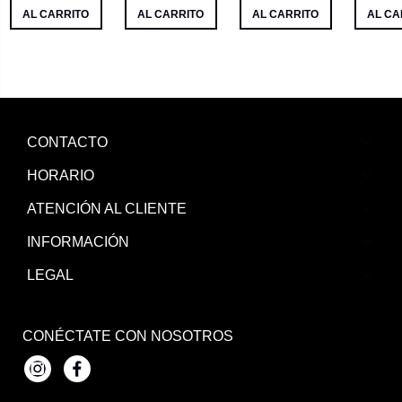
AL CARRITO
AL CARRITO
AL CARRITO
AL CA
CONTACTO
HORARIO
ATENCIÓN AL CLIENTE
INFORMACIÓN
LEGAL
CONÉCTATE CON NOSOTROS
Instagram
Facebook