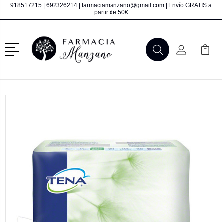
918517215
|
692326214
|
farmaciamanzano@gmail.com
| Envío GRATIS a
partir de 50€
Menú
Buscar
Mi Cuenta
Mi Ca
Buscar