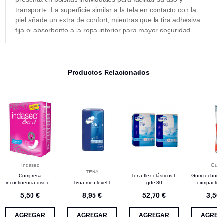
transporte. La superficie similar a la tela en contacto con la
piel añade un extra de confort, mientras que la tira adhesiva
fija el absorbente a la ropa interior para mayor seguridad.
Productos Relacionados
Indasec
G
TENA
Compresa
Tena flex elásticos t-
Gum techni
incontinencia discreet
Tena men level 1
gde 80
compact
normal b 24 unidades
5,50 €
8,95 €
52,70 €
3,5
indasec
AGREGAR
AGREGAR
AGREGAR
AGR