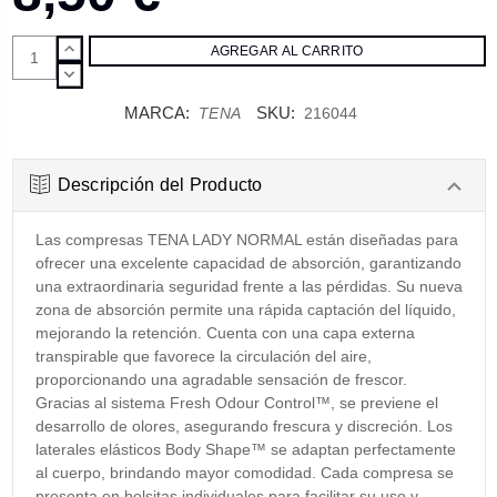
AUMENTAR
CANTIDAD:
DISMINUIR
CANTIDAD:
MARCA:
SKU:
TENA
216044
Descripción del Producto
Las compresas TENA LADY NORMAL están diseñadas para
ofrecer una excelente capacidad de absorción, garantizando
una extraordinaria seguridad frente a las pérdidas. Su nueva
zona de absorción permite una rápida captación del líquido,
mejorando la retención. Cuenta con una capa externa
transpirable que favorece la circulación del aire,
proporcionando una agradable sensación de frescor.
Gracias al sistema Fresh Odour Control™, se previene el
desarrollo de olores, asegurando frescura y discreción. Los
laterales elásticos Body Shape™ se adaptan perfectamente
al cuerpo, brindando mayor comodidad. Cada compresa se
presenta en bolsitas individuales para facilitar su uso y