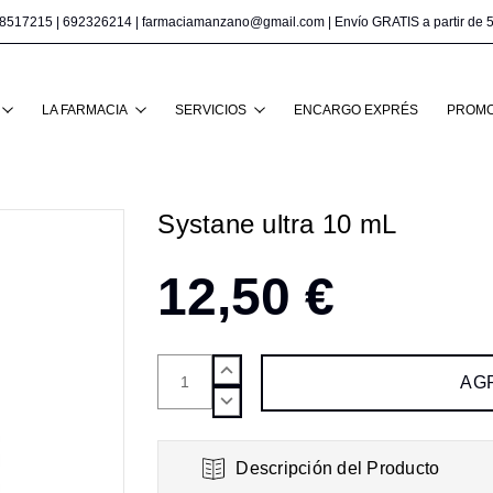
8517215
|
692326214
|
farmaciamanzano@gmail.com
| Envío GRATIS a partir de 
Buscar
LA FARMACIA
SERVICIOS
ENCARGO EXPRÉS
PROMO
Systane ultra 10 mL
12,50 €
AUMENTAR
CANTIDAD:
DISMINUIR
CANTIDAD:
Descripción del Producto