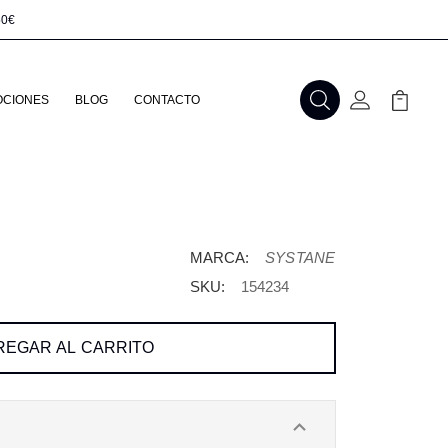
50€
CIONES
BLOG
CONTACTO
Buscar
Mi Cuenta
Mi Carr
MARCA:
SYSTANE
SKU:
154234