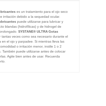
bricantes
es un tratamiento para el ojo seco
e irritación debido a la sequedad ocular.
bricantes
puede utilizarse para lubricar y
to blandas (hidrofílicas) y de hidrogel de
 prolongado.
SYSTANE® ULTRA Gotas
r tantas veces como sea necesario durante el
ta en el ojo y parpadee. Si mientras lleva las
comodidad o irritación menor, instile 1 o 2
s. También puede utilizarse antes de colocar
arlas. Agite bien antes de usar. Recuerda
rto.