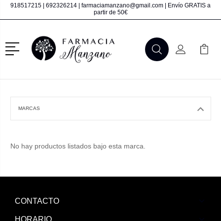
918517215
|
692326214
|
farmaciamanzano@gmail.com
| Envío GRATIS a
partir de 50€
Menú
Buscar
Mi Cuenta
Mi Ca
Buscar
MARCAS
No hay productos listados bajo esta marca.
CONTACTO
HORARIO