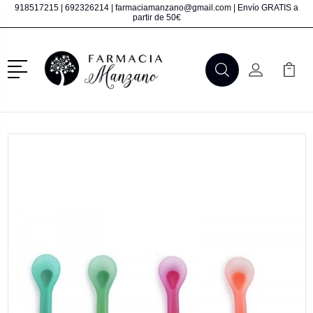
918517215
|
692326214
|
farmaciamanzano@gmail.com
| Envío GRATIS a
partir de 50€
Menú
Buscar
Mi Cuenta
Mi Ca
Buscar