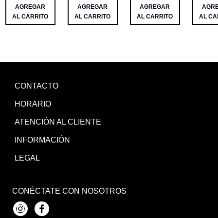
AGREGAR
AGREGAR
AGREGAR
AGR
AL CARRITO
AL CARRITO
AL CARRITO
AL CA
CONTACTO
HORARIO
ATENCIÓN AL CLIENTE
INFORMACIÓN
LEGAL
CONÉCTATE CON NOSOTROS
Instagram
Facebook