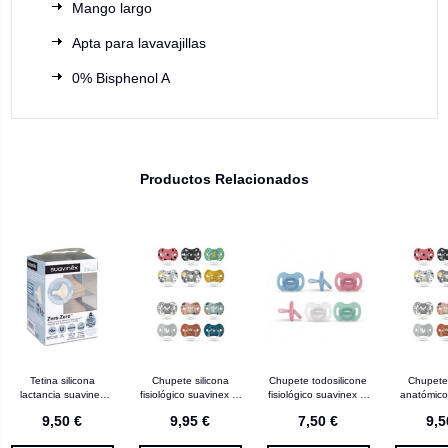
Mango largo
Apta para lavavajillas
0% Bisphenol A
Productos Relacionados
Tetina silicona
Chupete silicona
Chupete todosilicone
Chupete 
lactancia suavinex
fisiológico suavinex 0-
fisiológico suavinex 0-
anatómico
mixta
6 m 2 unidades
6 m 1 unidad
clásico 
9,50 €
9,95 €
7,50 €
9,5