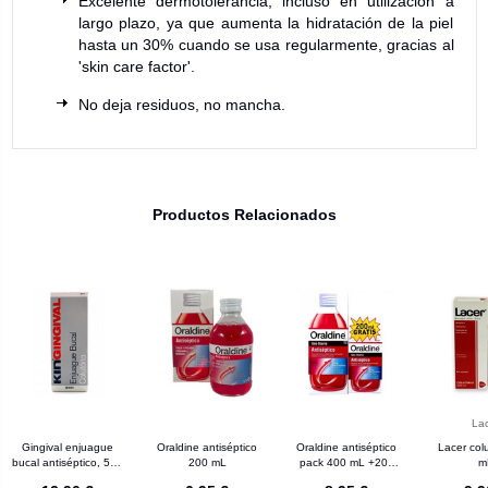
Excelente dermotolerancia, incluso en utilización a
largo plazo, ya que aumenta la hidratación de la piel
hasta un 30% cuando se usa regularmente, gracias al
'skin care factor'.
No deja residuos, no mancha.
Productos Relacionados
La
Gingival enjuague
Oraldine antiséptico
Oraldine antiséptico
Lacer col
bucal antiséptico, 500
200 mL
pack 400 mL +200
m
mL
mL