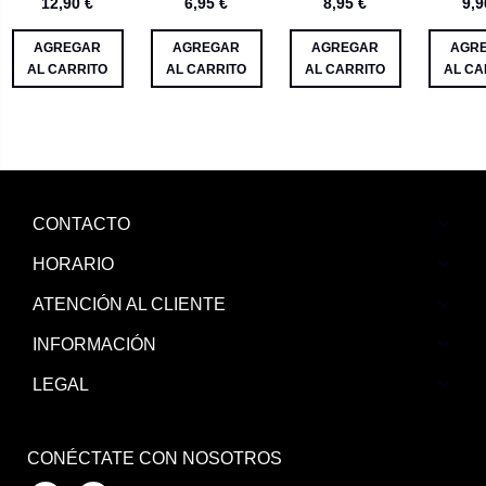
12,90 €
6,95 €
8,95 €
9,9
AGREGAR
AGREGAR
AGREGAR
AGR
AL CARRITO
AL CARRITO
AL CARRITO
AL CA
CONTACTO
HORARIO
ATENCIÓN AL CLIENTE
INFORMACIÓN
LEGAL
CONÉCTATE CON NOSOTROS