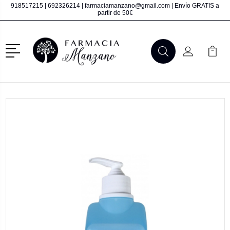
918517215
|
692326214
|
farmaciamanzano@gmail.com
| Envío GRATIS a
partir de 50€
Menú
Buscar
Mi Cuenta
Mi Ca
Buscar