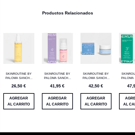
Productos Relacionados
SKINROUTINE BY
SKINROUTINE BY
SKINROUTINE BY
SKINROU
PALOMA SANCHO
PALOMA SANCHO
PALOMA SANCHO
PALOMA
ACEITE
CREMA FACIAL 50ML
CONTORNO DE
SERUM 
26,50 €
41,95 €
42,50 €
47,
DESMAQUILLANTE
OJOS 15ML
30
200ML
AGREGAR
AGREGAR
AGREGAR
AGR
AL CARRITO
AL CARRITO
AL CARRITO
AL CA