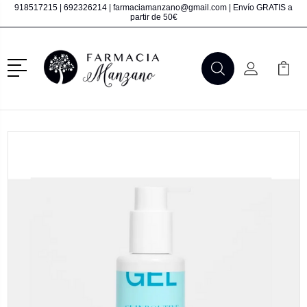
918517215
|
692326214
|
farmaciamanzano@gmail.com
| Envío GRATIS a
partir de 50€
Menú
Buscar
Mi Cuenta
Mi Ca
Buscar