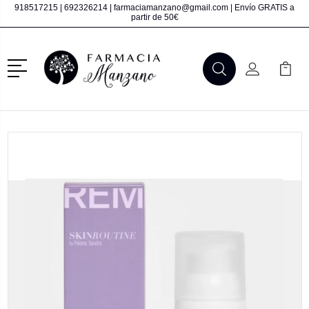
918517215
|
692326214
|
farmaciamanzano@gmail.com
| Envío GRATIS a
partir de 50€
Menú
Buscar
Mi Cuenta
Mi Ca
Buscar