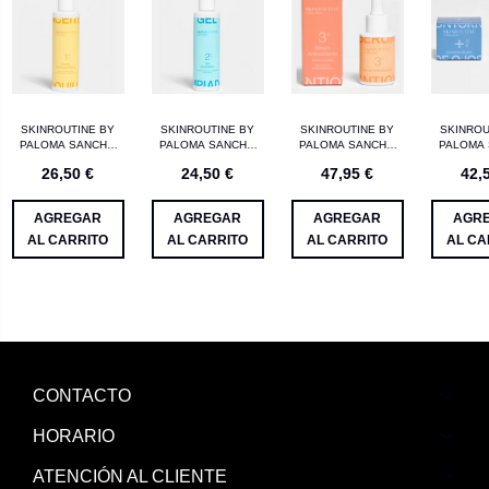
SKINROUTINE BY
SKINROUTINE BY
SKINROUTINE BY
SKINROU
PALOMA SANCHO
PALOMA SANCHO
PALOMA SANCHO
PALOMA
ACEITE
GEL LIMPIADOR
SERUM
CONTO
26,50 €
24,50 €
47,95 €
42,
DESMAQUILLANTE
200ML
ANTIOXIDANTE
OJOS
200ML
30ML
AGREGAR
AGREGAR
AGREGAR
AGR
AL CARRITO
AL CARRITO
AL CARRITO
AL CA
CONTACTO
HORARIO
ATENCIÓN AL CLIENTE