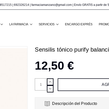
8517215
|
692326214
|
farmaciamanzano@gmail.com
| Envío GRATIS a partir de 
Buscar
LA FARMACIA
SERVICIOS
ENCARGO EXPRÉS
PROMO
Sensilis tónico purify balanc
12,50 €
AUMENTAR
CANTIDAD:
DISMINUIR
CANTIDAD:
Descripción del Producto