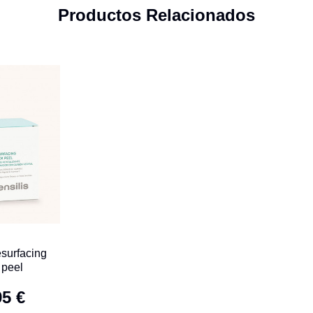
Productos Relacionados
esurfacing
 peel
95 €