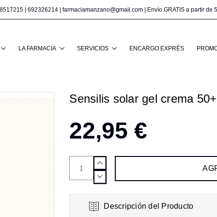
8517215
|
692326214
|
farmaciamanzano@gmail.com
| Envío GRATIS a partir de 
Buscar
LA FARMACIA
SERVICIOS
ENCARGO EXPRÉS
PROMO
Sensilis solar gel crema 50+
22,95 €
AUMENTAR
CANTIDAD:
DISMINUIR
CANTIDAD:
Descripción del Producto