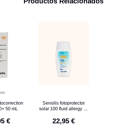
Productos Relacionados
ilis
tocorrection
Sensilis fotoprotector
0+ 50 mL
solar 100 fluid allergy 40
mL
95 €
22,95 €