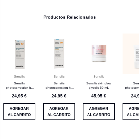
Productos Relacionados
Sensilis
Sensilis
Sensilis
Sensilis
Sensilis
Sensilis skin glow
Sens
photocorrection ha
photocorrection ha
glycolic 50 mL
photocorr
SPF 50+ 50 mL
color SPF 50+ 50 mL
50+] 
24,95 €
24,95 €
45,95 €
24,
AGREGAR
AGREGAR
AGREGAR
AGR
AL CARRITO
AL CARRITO
AL CARRITO
AL CA