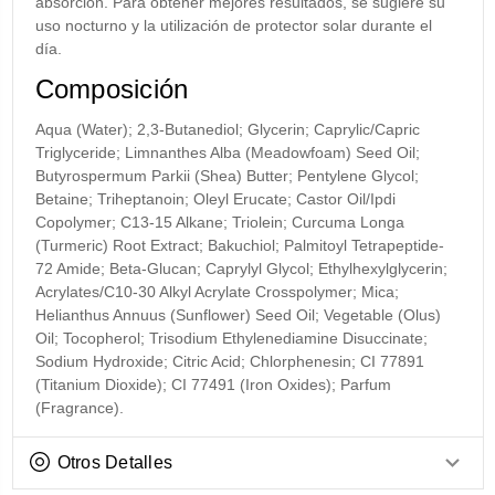
absorción. Para obtener mejores resultados, se sugiere su
uso nocturno y la utilización de protector solar durante el
día.
Composición
Aqua (Water); 2,3-Butanediol; Glycerin; Caprylic/Capric
Triglyceride; Limnanthes Alba (Meadowfoam) Seed Oil;
Butyrospermum Parkii (Shea) Butter; Pentylene Glycol;
Betaine; Triheptanoin; Oleyl Erucate; Castor Oil/Ipdi
Copolymer; C13-15 Alkane; Triolein; Curcuma Longa
(Turmeric) Root Extract; Bakuchiol; Palmitoyl Tetrapeptide-
72 Amide; Beta-Glucan; Caprylyl Glycol; Ethylhexylglycerin;
Acrylates/C10-30 Alkyl Acrylate Crosspolymer; Mica;
Helianthus Annuus (Sunflower) Seed Oil; Vegetable (Olus)
Oil; Tocopherol; Trisodium Ethylenediamine Disuccinate;
Sodium Hydroxide; Citric Acid; Chlorphenesin; CI 77891
(Titanium Dioxide); CI 77491 (Iron Oxides); Parfum
(Fragrance).
Otros Detalles