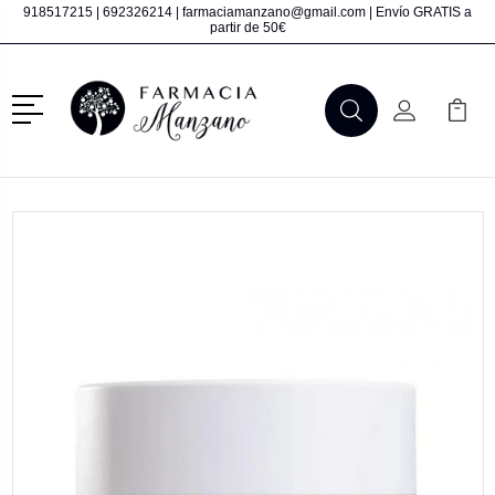
918517215
|
692326214
|
farmaciamanzano@gmail.com
| Envío GRATIS a
partir de 50€
Menú
Buscar
Mi Cuenta
Mi Ca
Buscar