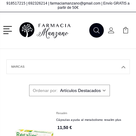
918517215
|
692326214
|
farmaciamanzano@gmail.com
| Envío GRATIS a
partir de 50€
Menú
Buscar
Mi Cuenta
Mi Ca
Buscar
MARCAS
Ordenar por:
Resalim
Cápsulas ayuda al metabolismo resalim plus
11,50 €