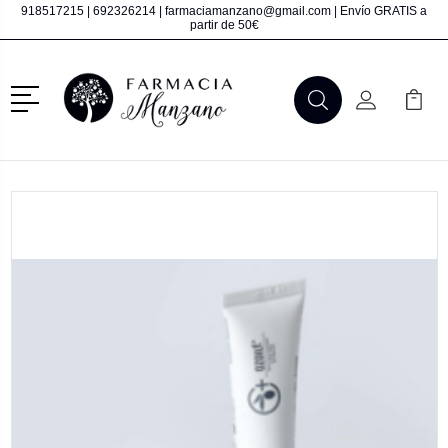
918517215
|
692326214
|
farmaciamanzano@gmail.com
| Envío GRATIS a
partir de 50€
Menú
Buscar
Mi Cuenta
Mi Ca
Buscar