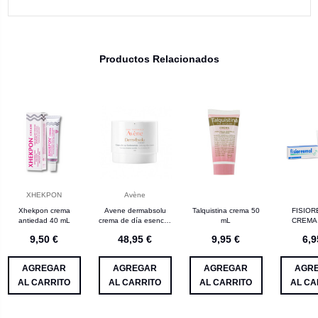
Productos Relacionados
XHEKPON
Avène
Xhekpon crema
Avene dermabsolu
Talquistina crema 50
FISIO
antiedad 40 mL
crema de día esencial
mL
CREMA 
1 envase 40 mL
9,50 €
48,95 €
9,95 €
6,9
AGREGAR
AGREGAR
AGREGAR
AGR
AL CARRITO
AL CARRITO
AL CARRITO
AL CA