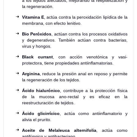
a los tejidos afectados, mejorando la reepitelización y
la regeneración.
Vitamina E
, actúa contra la peroxidación lipídica de la
membrana, con efecto lenitivo.
Bio Peróxidos
, actúan contra los procesos oxidativos
y degenerativos. También actúan contra bacterias,
virus y hongos.
Black currant
, con acción venotónica y vasi-
protectora, tiene propiedades antiinflamatorias.
Arginina
, reduce la presión anal en reposo y permite
la regeneración de los tejidos.
Ácido hialurónico
, contribuye a la protección física
de la mucosa ano-rectal y es eficaz en la
reestructuración de tejidos.
Ácido glicirrícico
, actúa como antiinflamatorio y
alivia el prurito.
Aceite de Melaleuca alternifolia
, actúa como
antifúngico y antibacteriano.