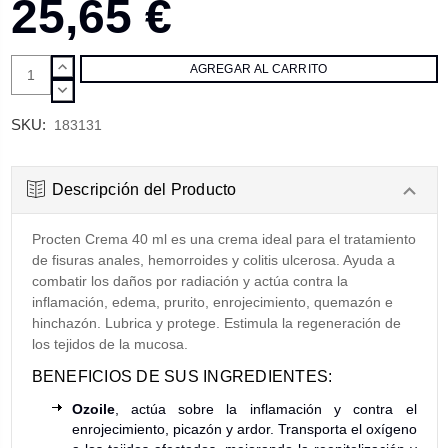
25,65 €
AUMENTAR
CANTIDAD:
DISMINUIR
CANTIDAD:
SKU:
183131
Descripción del Producto
Procten Crema 40 ml es una crema ideal para el tratamiento
de fisuras anales, hemorroides y colitis ulcerosa. Ayuda a
combatir los daños por radiación y actúa contra la
inflamación, edema, prurito, enrojecimiento, quemazón e
hinchazón. Lubrica y protege. Estimula la regeneración de
los tejidos de la mucosa.
BENEFICIOS DE SUS INGREDIENTES:
Ozoile
, actúa sobre la inflamación y contra el
enrojecimiento, picazón y ardor. Transporta el oxígeno