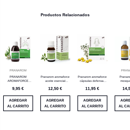
Productos Relacionados
PRANAROM
PRAN
PRANAROM
Pranarom aromaforce
Pranarom aromaforce
Pranar
AROMAFORCE
aceite esencial
cápsulas defensas
mosque
JARABE VIAS
ravintsara
naturales
9,95 €
12,50 €
11,95 €
14,
RESPIRATORIAS
RESPIRACION FACIL
BIO 150 ML
AGREGAR
AGREGAR
AGREGAR
AGR
AL CARRITO
AL CARRITO
AL CARRITO
AL CA