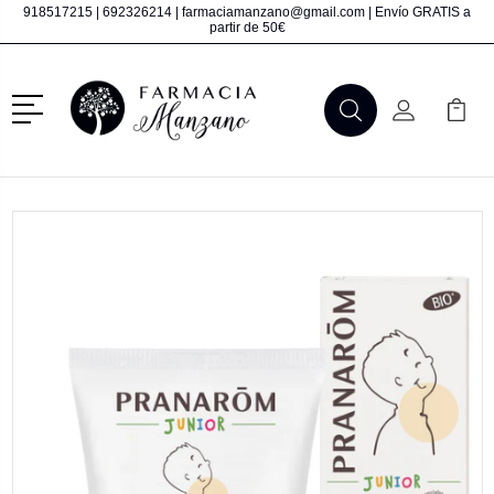
918517215
|
692326214
|
farmaciamanzano@gmail.com
| Envío GRATIS a
partir de 50€
Menú
Buscar
Mi Cuenta
Mi Ca
Buscar