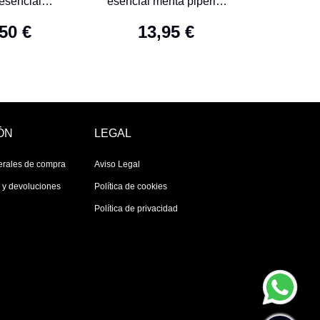
 esencial
esencial menta piperita
ntsara
10 mL
50 €
13,95 €
ÓN
LEGAL
erales de compra
Aviso Legal
s y devoluciones
Política de cookies
Política de privacidad