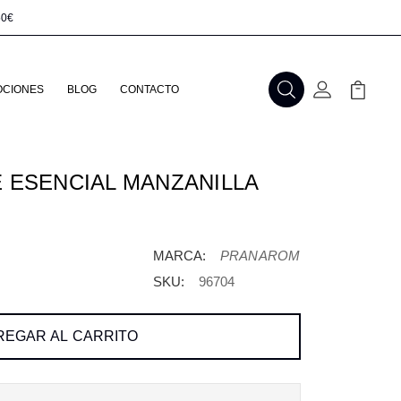
50€
CIONES
BLOG
CONTACTO
Buscar
Mi Cuenta
Mi Carr
 ESENCIAL MANZANILLA
MARCA:
PRANAROM
SKU:
96704