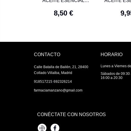
ACEITE ESENCIAL
ACEITE ES
ESPLIEGO MACHO
PINO SI
8,50 €
9,9
10ML
AGUJA
CONTACTO
HORARIO
Lunes a Viernes de
Calle Batalla de Bailén, 21, 28400
Collado Villalba, Madrid
Sábados de 09:30 
16:00 a 20:30
|
918517215
692326214
farmaciamanzano@gmail.com
CONÉCTATE CON NOSOTROS
Instagram
Facebook