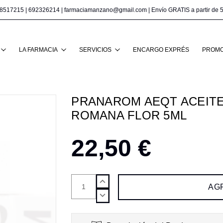
8517215
|
692326214
|
farmaciamanzano@gmail.com
| Envío GRATIS a partir de 
Buscar
LA FARMACIA
SERVICIOS
ENCARGO EXPRÉS
PROMO
PRANAROM AEQT ACEITE
ROMANA FLOR 5ML
22,50 €
AUMENTAR
CANTIDAD:
DISMINUIR
CANTIDAD: