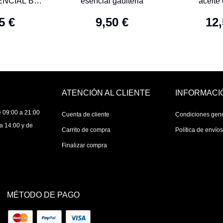
ENCIAL BIO
esencial gaulteria
aceite
LVESTRE
ravi
5 €
9,50 €
12,
S 10ML
ATENCIÓN AL CLIENTE
INFORMACI
 09:00 a 21:00
Cuenta de cliente
Condiciones gen
a 14:00 y de
Carrito de compra
Política de envío
Finalizar compra
MÉTODO DE PAGO