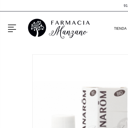
91
Menú
TIENDA