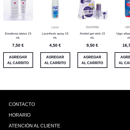
Lacer
DIAFARM
UR
Emolienta labios 15
Lacerfresh spray 15
Arnidol gel stick 15
Urgo afta
mL
mL
mL
m
7,50 €
4,50 €
9,50 €
16,
AGREGAR
AGREGAR
AGREGAR
AGR
AL CARRITO
AL CARRITO
AL CARRITO
AL CA
CONTACTO
HORARIO
ATENCIÓN AL CLIENTE