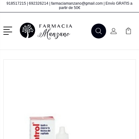
918517215
|
692326214
|
farmaciamanzano@gmail.com
| Envío GRATIS a
partir de 50€
Menú
Buscar
Mi Cuenta
Mi Ca
Buscar