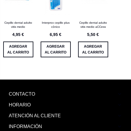
Cepillo dental adulto
Interprox cepillo plus
Cepillo dental adulto
vitis medio
cónico
vitis medio aCCess
4,95 €
6,95 €
5,50 €
AGREGAR
AGREGAR
AGREGAR
AL CARRITO
AL CARRITO
AL CARRITO
CONTACTO
HORARIO
ATENCIÓN AL CLIENTE
INFORMACIÓN