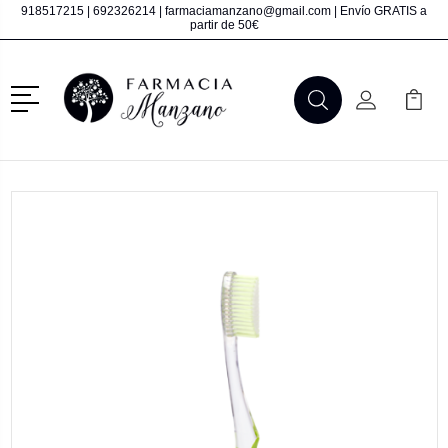
918517215
|
692326214
|
farmaciamanzano@gmail.com
| Envío GRATIS a
partir de 50€
Menú
Buscar
Mi Cuenta
Mi Ca
Buscar