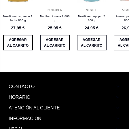
NUTRIBEN
NESTLE
ALM
Nestlé nan supreme 1
Nutriben innova 2 800
Nestlé nan optipro 2
Almirón p
leche 800 g
g
800 g
800
27,95 €
25,95 €
24,95 €
26,
AGREGAR
AGREGAR
AGREGAR
AGR
AL CARRITO
AL CARRITO
AL CARRITO
AL CA
CONTACTO
HORARIO
ATENCIÓN AL CLIENTE
INFORMACIÓN