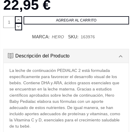
22,95 €
AUMENTAR
CANTIDAD:
DISMINUIR
CANTIDAD:
MARCA:
SKU:
HERO
163976
Descripción del Producto
La leche de continuación PEDIALAC 2 está formulada
específicamente para favorecer el desarrollo visual de los
bebés. Contiene DHA y ARA, ácidos grasos esenciales que
se encuentran en la leche materna. Gracias a estudios
científicos aprobados sobre leche de continuación, Hero
Baby Pedialac elabora sus fórmulas con un aporte
adecuado de estos nutrientes. De igual manera, se han
incluido aportes adecuados de proteínas y vitaminas, como
la Vitamina C y D, esenciales para el crecimiento saludable
de tu bebé.