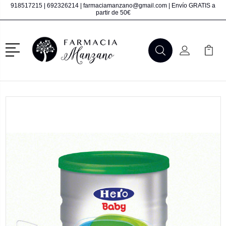
918517215
|
692326214
|
farmaciamanzano@gmail.com
| Envío GRATIS a
partir de 50€
Menú
Buscar
Mi Cuenta
Mi Ca
Buscar