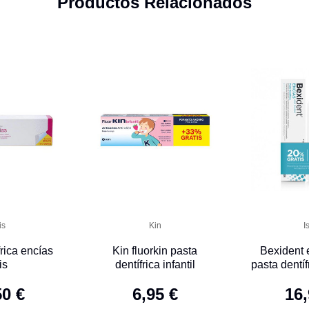
Productos Relacionados
is
Kin
I
rica encías
Kin fluorkin pasta
Bexident 
is
dentífrica infantil
pasta dentí
colutor
50 €
6,95 €
16,