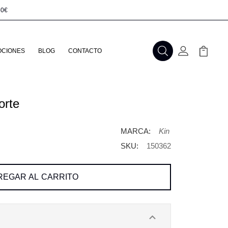
50€
CIONES
BLOG
CONTACTO
Buscar
Mi Cuenta
Mi Carr
orte
MARCA:
Kin
SKU:
150362