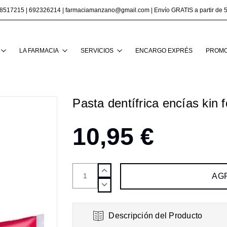
8517215
|
692326214
|
farmaciamanzano@gmail.com
| Envío GRATIS a partir de 
Buscar
LA FARMACIA
SERVICIOS
ENCARGO EXPRÉS
PROMO
Pasta dentífrica encías kin f
10,95 €
AUMENTAR
CANTIDAD:
DISMINUIR
CANTIDAD:
Descripción del Producto