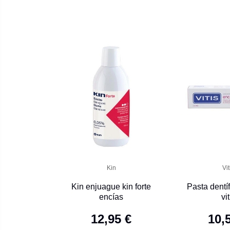
Kin
Vit
Kin enjuague kin forte
Pasta dentíf
encías
vit
12,95 €
10,