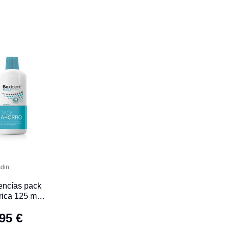
sdin
encías pack
frica 125 mL +
io 500 mL
95 €