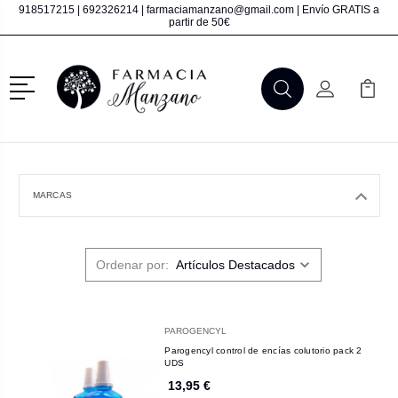
918517215
|
692326214
|
farmaciamanzano@gmail.com
| Envío GRATIS a
partir de 50€
Menú
Buscar
Mi Cuenta
Mi Ca
Buscar
MARCAS
Ordenar por:
PAROGENCYL
Parogencyl control de encías colutorio pack 2
UDS
13,95 €