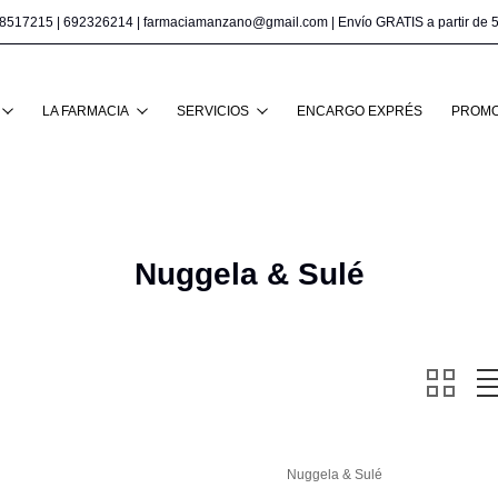
8517215
|
692326214
|
farmaciamanzano@gmail.com
| Envío GRATIS a partir de 
Buscar
LA FARMACIA
SERVICIOS
ENCARGO EXPRÉS
PROMO
Nuggela & Sulé
Nuggela & Sulé