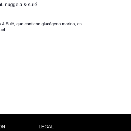
L nuggela & sulé
 & Sulé, que contiene glucógeno marino, es
quel…
ÓN
LEGAL