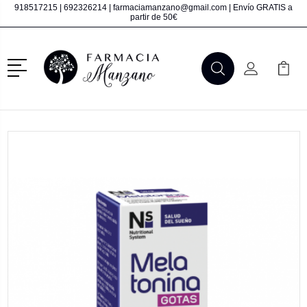
918517215
|
692326214
|
farmaciamanzano@gmail.com
| Envío GRATIS a
partir de 50€
Menú
Buscar
Mi Cuenta
Mi Ca
Buscar