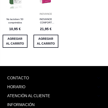
INOVANCE
Ns lactoben 50
INOVANCE
comprimidos
CONFORT
MENSTRUAL 60
10,95 €
21,95 €
COMPRIMIDOS
AGREGAR
AGREGAR
AL CARRITO
AL CARRITO
CONTACTO
HORARIO
ATENCIÓN AL CLIENTE
INFORMACIÓN