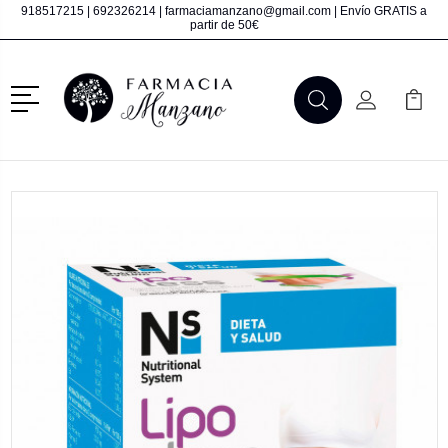
918517215
|
692326214
|
farmaciamanzano@gmail.com
| Envío GRATIS a
partir de 50€
Menú
Buscar
Mi Cuenta
Mi Ca
Buscar