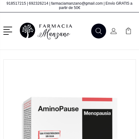
918517215
|
692326214
|
farmaciamanzano@gmail.com
| Envío GRATIS a
partir de 50€
Menú
Buscar
Mi Cuenta
Mi Ca
Buscar