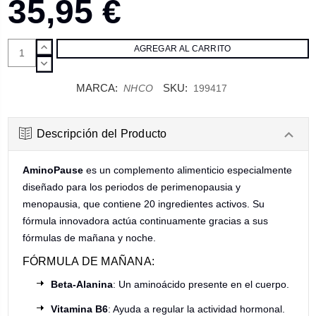
35,95 €
AUMENTAR
CANTIDAD:
DISMINUIR
CANTIDAD:
MARCA:
SKU:
NHCO
199417
Descripción del Producto
AminoPause
es un complemento alimenticio especialmente
diseñado para los periodos de perimenopausia y
menopausia, que contiene 20 ingredientes activos. Su
fórmula innovadora actúa continuamente gracias a sus
fórmulas de mañana y noche.
FÓRMULA DE MAÑANA:
Beta-Alanina
: Un aminoácido presente en el cuerpo.
Vitamina B6
: Ayuda a regular la actividad hormonal.