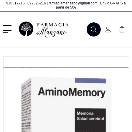
918517215
|
692326214
|
farmaciamanzano@gmail.com
| Envío GRATIS a
partir de 50€
Menú
Buscar
Mi Cuenta
Mi Ca
Buscar