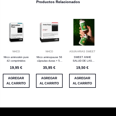
Productos Relacionados
NHCO
NHCO
ASUN ARIAS SWEET
Nhco aminoskin pure
Nhco aminopause 56
SWEET ANHE
42 comprimidos
cápsulas duras + 56
SALUD DE LAS
cápsulas blandas
MUCOSAS
19,95 €
35,95 €
19,50 €
EQUILIBRIO
MICROBIANO
SWEET Nº 4 30
AGREGAR
AGREGAR
AGREGAR
CAPSULAS
AL CARRITO
AL CARRITO
AL CARRITO