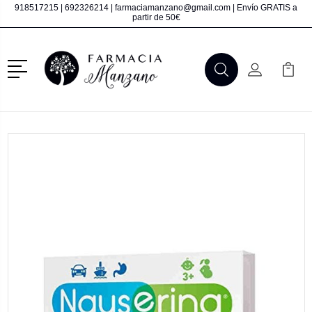
918517215
|
692326214
|
farmaciamanzano@gmail.com
| Envío GRATIS a
partir de 50€
Menú
Buscar
Mi Cuenta
Mi Ca
Buscar