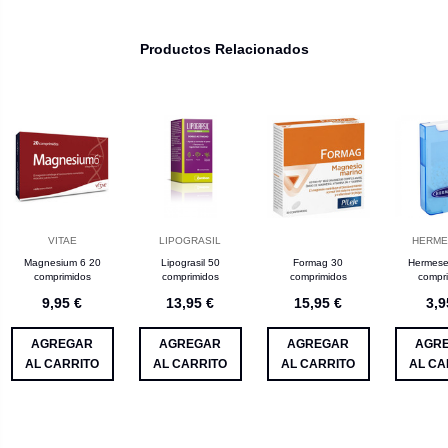
Productos Relacionados
VITAE
LIPOGRASIL
HERME
Magnesium 6 20
Lipograsil 50
Formag 30
Hermese
comprimidos
comprimidos
comprimidos
compr
9,95 €
13,95 €
15,95 €
3,9
AGREGAR
AGREGAR
AGREGAR
AGR
AL CARRITO
AL CARRITO
AL CARRITO
AL CA