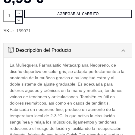
AUMENTAR
CANTIDAD:
DISMINUIR
CANTIDAD:
SKU:
159071
Descripción del Producto
La Muñequera Farmalastic Metacarpiana Neopreno, de
diseño deportivo en color gris, se adapta perfectamente a la
anatomía de la muñeca gracias a su longitud extra y al
doble sistema de ajuste graduable. Es adecuada para
dolores agudos y crónicos en la mano y muñeca, tendones,
vainas de tendones y articulaciones. También es útil en
dolores reumáticos, así como en casos de tendinitis.
Fabricada en neopreno fino, produce un aumento de la
temperatura local de 2-3 ºC, lo que activa la circulación
sanguínea y relaja los músculos, ligamentos y tendones,
reduciendo el riesgo de lesión y facilitando la recuperación.
Además, fabricada con tejido Quick Dry, absorbe el sudor y