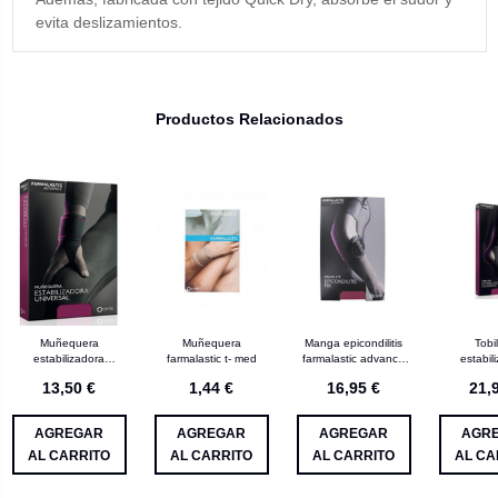
evita deslizamientos.
Productos Relacionados
Muñequera
Muñequera
Manga epicondilitis
Tobi
estabilizadora
farmalastic t- med
farmalastic advance
estabil
universal farmalastic a
fix t única
farmalast
13,50 €
1,44 €
16,95 €
21,
t- única
cro t-
AGREGAR
AGREGAR
AGREGAR
AGR
AL CARRITO
AL CARRITO
AL CARRITO
AL CA