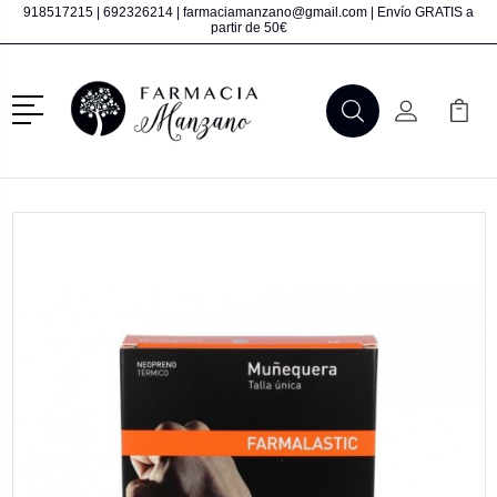
918517215
|
692326214
|
farmaciamanzano@gmail.com
| Envío GRATIS a
partir de 50€
Menú
Buscar
Mi Cuenta
Mi Ca
Buscar