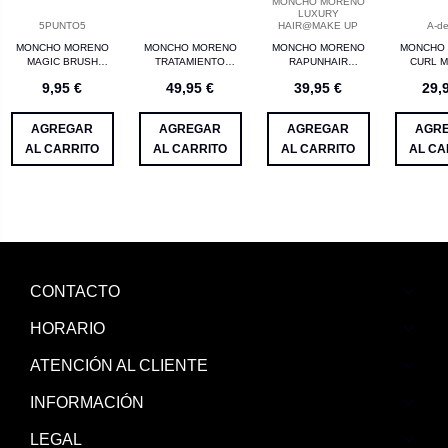
MONCHO MORENO
LUXURY
5PUNTO5
HAIR@MAKE UP
A-d
MONCHO MORENO
MONCHO MORENO
MONCHO MORENO
MONCHO
MAGIC BRUSH
TRATAMIENTO
RAPUNHAIR
CURL 
MASAJEADOR ROSA
CLANDESTINO DUO
FORTALECEDOR
CREMA
9,95 €
49,95 €
39,95 €
29,
REPARADOR
CUERO CABELLUDO
RIZOS
70ML
AGREGAR
AGREGAR
AGREGAR
AGR
AL CARRITO
AL CARRITO
AL CARRITO
AL CA
CONTACTO
HORARIO
ATENCIÓN AL CLIENTE
INFORMACIÓN
LEGAL