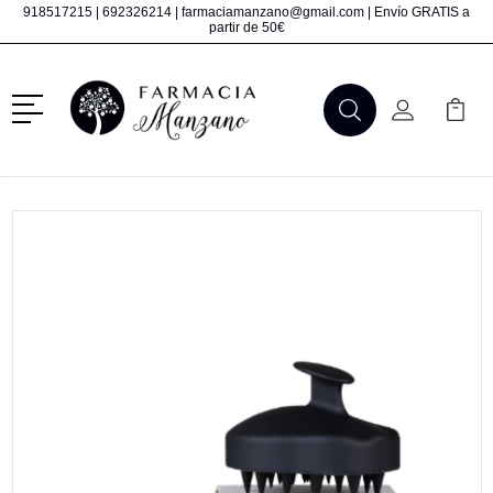
918517215
|
692326214
|
farmaciamanzano@gmail.com
| Envío GRATIS a
partir de 50€
Menú
Buscar
Mi Cuenta
Mi Ca
Buscar