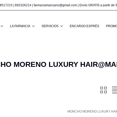
8517215
|
692326214
|
farmaciamanzano@gmail.com
| Envío GRATIS a partir de 
Buscar
LA FARMACIA
SERVICIOS
ENCARGO EXPRÉS
PROMO
HO MORENO LUXURY HAIR@MA
MONCHO MORENO LUXURY HA