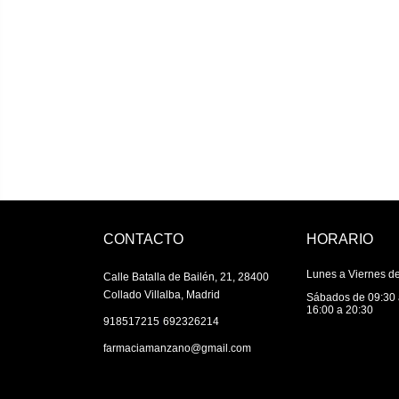
CONTACTO
HORARIO
Lunes a Viernes de
Calle Batalla de Bailén, 21, 28400
Collado Villalba, Madrid
Sábados de 09:30 
16:00 a 20:30
|
918517215
692326214
farmaciamanzano@gmail.com