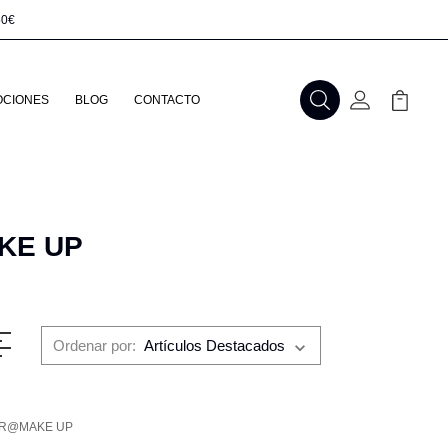
50€
CIONES
BLOG
CONTACTO
Buscar
Mi Cuenta
Mi Carr
KE UP
Ordenar por:
IR@MAKE UP