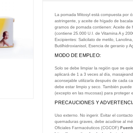
La pomada Mitosyl está compuesta por óx
astringente, y aceite de hígado de bacala
gramos de pomada contienen: Aceite de h
(contiene 25.000 U.I. de Vitamina A y 200
Excipientes: Salicilato de metilo, Lanolina
Butilhidroxianisol, Esencia de geranio y A
MODO DE EMPLEO:
Solo se debe limpiar la región que se qui
aplicará de 1 a 3 veces al día, masajeand
aconsejable utilizarla después de cada ca
debe estar limpio y seco. También puede 
(excepto en las mucosas) para proteger e h
PRECAUCIONES Y ADVERTENCI
Uso externo. No ingerir. Evitar el contact
quemaduras graves, debe acudirse al mé
Oficiales Farmacéuticos (CGCOF)
Fuent