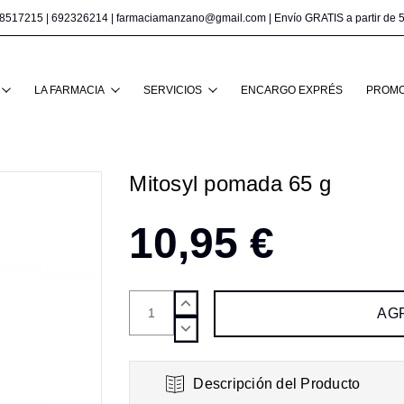
8517215
|
692326214
|
farmaciamanzano@gmail.com
| Envío GRATIS a partir de 
Buscar
LA FARMACIA
SERVICIOS
ENCARGO EXPRÉS
PROMO
Mitosyl pomada 65 g
10,95 €
AUMENTAR
CANTIDAD:
DISMINUIR
CANTIDAD:
Descripción del Producto