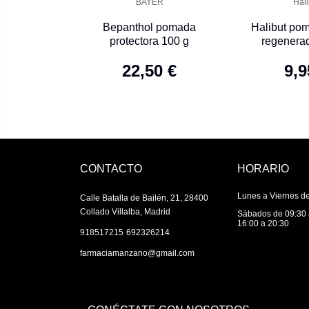
BAYER
Hali
Bepanthol pomada
Halibut po
protectora 100 g
regenera
22,50 €
9,9
CONTACTO
HORARIO
Lunes a Viernes de
Calle Batalla de Bailén, 21, 28400
Collado Villalba, Madrid
Sábados de 09:30 
16:00 a 20:30
|
918517215
692326214
farmaciamanzano@gmail.com