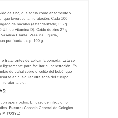
ido de zinc, que actúa como absorbente y
o, que favorece la hidratación. Cada 100
ígado de bacalao (estandarizado) 0,5 g
0 U.I. de Vitamina D), Óxido de zinc 27 g,
, Vaselina Filante, Vaselina Líquida,
gua purificada c.s.p. 100 g.
ere tratar antes de aplicar la pomada. Esta se
o ligeramente para facilitar su penetración. Es
mbio de pañal sobre el culito del bebé, que
usarse en cualquier otra zona del cuerpo
idratar la piel.
AS:
o con ojos y oídos. En caso de infección o
dico.
Fuente:
Consejo General de Colegios
e MITOSYL: