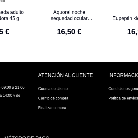
but
mada adulto
Aquoral noche
dora 45 g
sequedad ocular
Eupeptin ki
pomada 5 g
5 €
16,50 €
16,
ATENCIÓN AL CLIENTE
INFORMACI
 09:00 a 21:00
Cuenta de cliente
Condiciones gen
a 14:00 y de
Carrito de compra
Política de envío
Finalizar compra